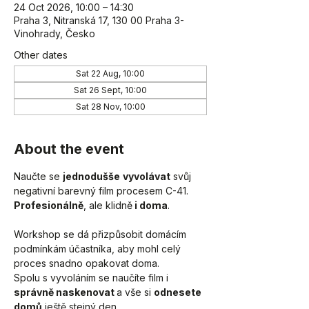
24 Oct 2026, 10:00 – 14:30
Praha 3, Nitranská 17, 130 00 Praha 3-
Vinohrady, Česko
Other dates
Sat 22 Aug, 10:00
Sat 26 Sept, 10:00
Sat 28 Nov, 10:00
About the event
Naučte se 
jednodušše
vyvolávat
 svůj 
negativní barevný film procesem C-41. 
Profesionálně
, ale klidně
 i doma
. 
Workshop se dá přizpůsobit domácím 
podmínkám účastníka, aby mohl celý 
proces snadno opakovat doma. 
Spolu s vyvoláním se naučíte film i 
správně naskenovat 
a vše si 
odnesete 
domů
 ještě stejný den.  