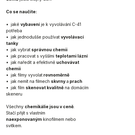
Co se naučíte:
•  jaké 
vybavení
 je k vyvolávání C-41 
potřeba
•  jak jednodušše používat 
vyvolávací 
tanky
•  jak vybrat
 správnou chemii
•  jak pracovat s vyššími 
teplotami lázní
•  jak naředit a efektivně 
uchovávat 
chemii
•  jak filmy vyvolat
 rovnoměrně 
•  jak nemít na filmech 
skvrny 
a
 prach
•  jak film 
skenovat kvalitně
 na domácím 
skeneru
Všechny 
chemikálie jsou v ceně
.
Stačí přijít s vlastním 
naexponovaným
 kinofilmem nebo 
svitkem.