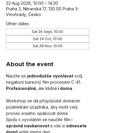
22 Aug 2026, 10:00 – 14:30
Praha 3, Nitranská 17, 130 00 Praha 3-
Vinohrady, Česko
Other dates
Sat 26 Sept, 10:00
Sat 24 Oct, 10:00
Sat 28 Nov, 10:00
About the event
Naučte se 
jednodušše
vyvolávat
 svůj 
negativní barevný film procesem C-41. 
Profesionálně
, ale klidně
 i doma
. 
Workshop se dá přizpůsobit domácím 
podmínkám účastníka, aby mohl celý 
proces snadno opakovat doma. 
Spolu s vyvoláním se naučíte film i 
správně naskenovat 
a vše si 
odnesete 
domů
 ještě stejný den.  