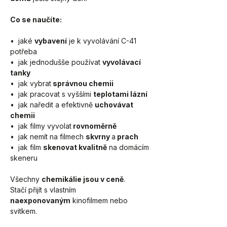
Co se naučíte:
•  jaké 
vybavení
 je k vyvolávání C-41 
potřeba
•  jak jednodušše používat 
vyvolávací 
tanky
•  jak vybrat
 správnou chemii
•  jak pracovat s vyššími 
teplotami lázní
•  jak naředit a efektivně 
uchovávat 
chemii
•  jak filmy vyvolat
 rovnoměrně 
•  jak nemít na filmech 
skvrny 
a
 prach
•  jak film 
skenovat kvalitně
 na domácím 
skeneru
Všechny 
chemikálie jsou v ceně
.
Stačí přijít s vlastním 
naexponovaným
 kinofilmem nebo 
svitkem.