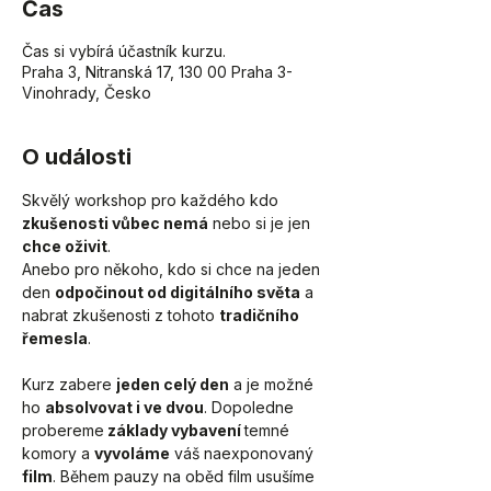
Čas
Čas si vybírá účastník kurzu.
Praha 3, Nitranská 17, 130 00 Praha 3-
Vinohrady, Česko
O události
Skvělý workshop pro každého kdo 
zkušenosti vůbec nemá
 nebo si je jen 
chce oživit
. 
Anebo pro někoho, kdo si chce na jeden 
den 
odpočinout od digitálního světa
 a 
nabrat zkušenosti z tohoto 
tradičního 
řemesla
.
Kurz zabere 
jeden celý den
 a je možné 
ho 
absolvovat i ve dvou
. Dopoledne 
probereme
 základy vybavení 
temné 
komory a 
vyvoláme
 váš naexponovaný
film
. Během pauzy na oběd film usušíme 