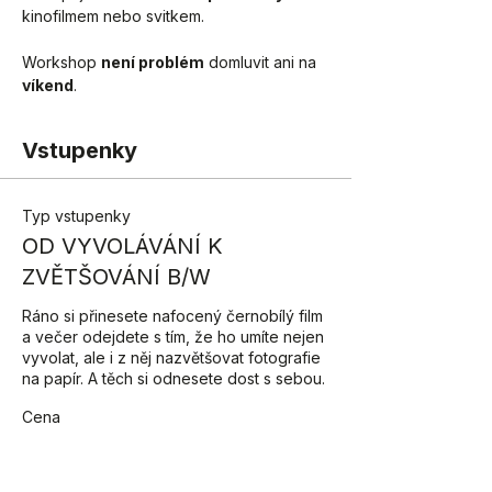
kinofilmem nebo svitkem.
Workshop 
není problém
 domluvit ani na 
víkend
.
Vstupenky
Typ vstupenky
OD VYVOLÁVÁNÍ K
ZVĚTŠOVÁNÍ B/W
Ráno si přinesete nafocený černobílý film 
a večer odejdete s tím, že ho umíte nejen 
vyvolat, ale i z něj nazvětšovat fotografie 
na papír. A těch si odnesete dost s sebou.
Cena
Od 5 500,00 Kč do
8 800,00 Kč