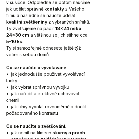
v sušičce. Odpoledne se potom naučíme 
jak udělat správně
 kontakty
 z Vašeho 
filmu a následně se naučíte udělat 
kvalitní zvětšeniny
 z vybraných snímků. 
Ty zvětšujeme na papír 
18x24 nebo 
24x30 cm
 a většinou se jich stihne cca 
5-10 ks
. 
Ty si samozřejmě odnesete ještě týž 
večer s sebou domů.
Co se naučíte o vyvolávání:
•  jak jednodušše používat vyvolávací 
tanky
•  jak vybrat správnou vývojku
•  jak naředit a efektivně uchovávat 
chemii
•  jak filmy vyvolat rovnoměrně a docílit 
požadovaného kontrastu
Co se naučíte o zvětšování:
•  jak nemít na filmech 
skvrny a prach