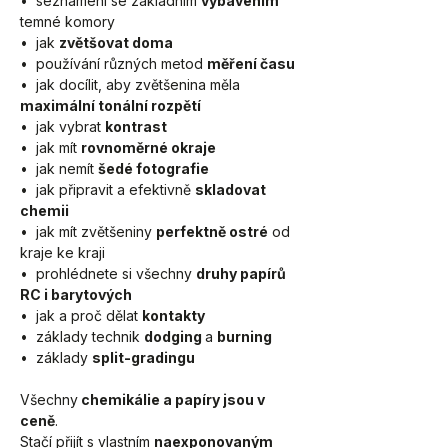
•  seznámení se zakládním 
vybavením
temné komory
•  jak 
zvětšovat doma
•  používání různých metod 
měření času
•  jak docílit, aby zvětšenina měla 
maximální tonální rozpětí
•  jak vybrat 
kontrast
•  jak mít 
rovnoměrné okraje
•  jak nemít 
šedé fotografie
•  jak připravit a efektivně 
skladovat 
chemii
•  jak mít zvětšeniny 
perfektně ostré
 od 
kraje ke kraji
•  prohlédnete si všechny 
druhy papírů 
RC i barytových
•  jak a proč dělat 
kontakty
•  základy technik 
dodging 
a 
burning
•  základy 
split-gradingu
Všechny
 chemikálie a papíry jsou v 
ceně
.
Stačí přijít s vlastním 
naexponovaným